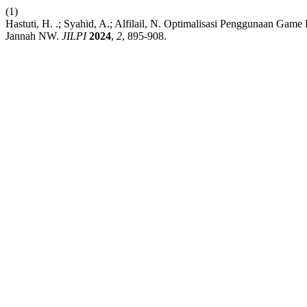
(1)
Hastuti, H. .; Syahid, A.; Alfilail, N. Optimalisasi Penggunaan Ga
Jannah NW.
JILPI
2024
,
2
, 895-908.