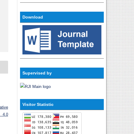
Download
Supervised by
Visitor Statistic
ative
 4.0