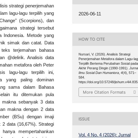
lisis strategi penerjemahan
am lagu-lagu terpilih yang
2026-06-11
Change" (Scorpions), dan
gaimana strategi tersebut
a Indonesia. Metode yang
HOW TO CITE
knik simak dan catat. Data
n teks terjemahan bahasa
Nursari, V. (2026). Analisis Strategi
n @delirik. Analisis data
Penerjemahan Metafora dalam Lagu-la
Terpilih Bertema Perubahan Sosial pad
emahan metafora oleh Peter
Akhir Perang Dingin (1990-1991).
Jurna
s lagu-lagu terpilih ini,
Ilmu Sosial Dan Humaniora
,
4
(4), 571–
584.
ra yang paling dominan
https://doi.org/10.57248/jishum.v4i4.835
 yang sama dalam Bahasa
More Citation Formats
lain itu ditemukan pula
di makna sebanyak 3 data
gan makna dengan 2 data
umber (BSu) dengan imaji
ISSUE
2 data (16,67%). Strategi
ak hanya mempertahankan
Vol. 4 No. 4 (2026): Jurnal