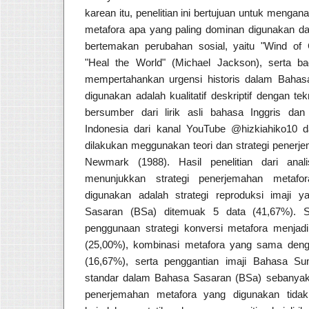
karean itu, penelitian ini bertujuan untuk mengana
metafora apa yang paling dominan digunakan dal
bertemakan perubahan sosial, yaitu "Wind of 
"Heal the World" (Michael Jackson), serta ba
mempertahankan urgensi historis dalam Bahas
digunakan adalah kualitatif deskriptif dengan te
bersumber dari lirik asli bahasa Inggris da
Indonesia dari kanal YouTube @hizkiahiko10 da
dilakukan meggunakan teori dan strategi penerj
Newmark (1988). Hasil penelitian dari analisi
menunjukkan strategi penerjemahan metafo
digunakan adalah strategi reproduksi imaji
Sasaran (BSa) ditemuak 5 data (41,67%). Se
penggunaan strategi konversi metafora menja
(25,00%), kombinasi metafora yang sama den
(16,67%), serta penggantian imaji Bahasa S
standar dalam Bahasa Sasaran (BSa) sebanyak 
penerjemahan metafora yang digunakan tid