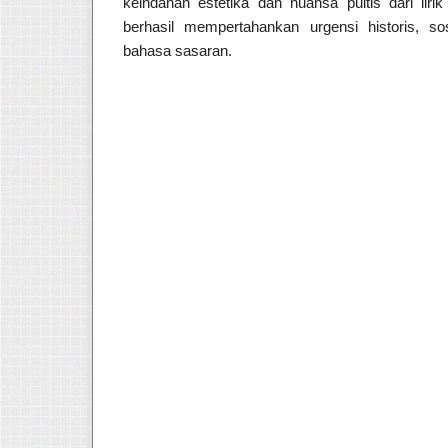
keindahan estetika dan nuansa puitis dari lirik 
berhasil mempertahankan urgensi historis, so
bahasa sasaran.