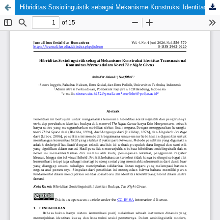
Hibriditas Sosiolinguistik sebagai Mekanisme Konstruksi Identitas Transnasional Komunitas Reveurs dalam Novel The Night Circus