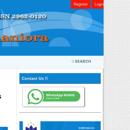
Register
Login
SEARCH
Contact Us !!
s