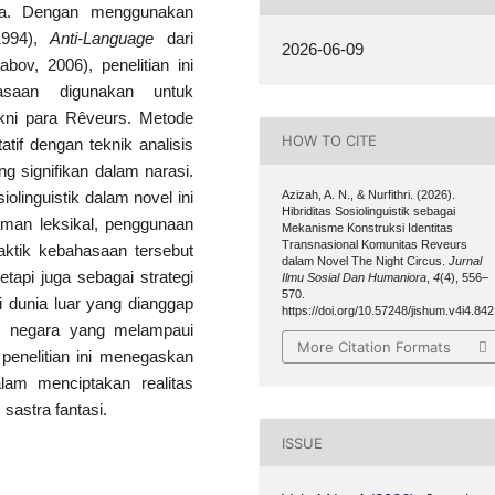
ara. Dengan menggunakan
1994),
Anti-Language
dari
2026-06-09
abov, 2006), penelitian ini
saan digunakan untuk
akni para Rêveurs. Metode
HOW TO CITE
atif dengan teknik analisis
ng signifikan dalam narasi.
Azizah, A. N., & Nurfithri. (2026).
olinguistik dalam novel ini
Hibriditas Sosiolinguistik sebagai
jaman leksikal, penggunaan
Mekanisme Konstruksi Identitas
Transnasional Komunitas Reveurs
raktik kebahasaan tersebut
dalam Novel The Night Circus.
Jurnal
etapi juga sebagai strategi
Ilmu Sosial Dan Humaniora
,
4
(4), 556–
570.
 dunia luar yang dianggap
https://doi.org/10.57248/jishum.v4i4.842
as negara yang melampaui
More Citation Formats
penelitian ini menegaskan
lam menciptakan realitas
m sastra fantasi.
ISSUE