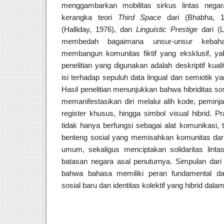
menggambarkan mobilitas sirkus lintas neg
kerangka teori
Third Space
dari (Bhabha, 
(Halliday, 1976), dan
Linguistic Prestige
dari (L
membedah bagaimana unsur-unsur kebaha
membangun komunitas fiktif yang eksklusif, y
penelitian yang digunakan adalah deskriptif kualit
isi terhadap sepuluh data lingual dan semiotik ya
Hasil penelitian menunjukkan bahwa hibriditas sosi
memanifestasikan diri melalui alih kode, pemin
register khusus, hingga simbol visual hibrid. P
tidak hanya berfungsi sebagai alat komunikasi, t
benteng sosial yang memisahkan komunitas dari
umum, sekaligus menciptakan solidaritas lint
batasan negara asal penuturnya. Simpulan dari 
bahwa bahasa memiliki peran fundamental da
sosial baru dan identitas kolektif yang hibrid dala