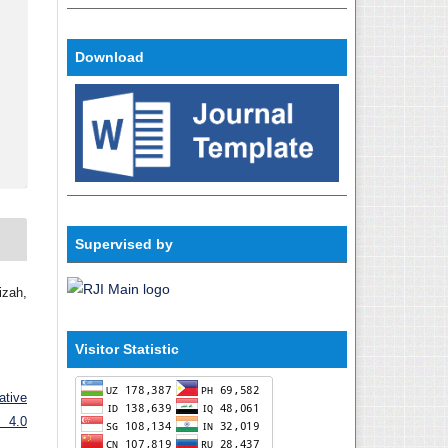
Download
Supervised by
zah,
Visitor Statistic
ative
 4.0