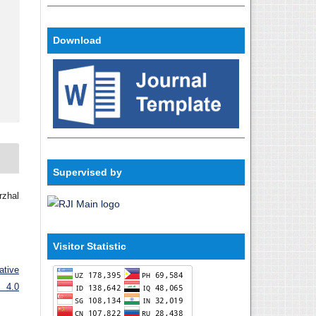
Download
Supervised by
rzhal
Visitor Statistic
ative
 4.0