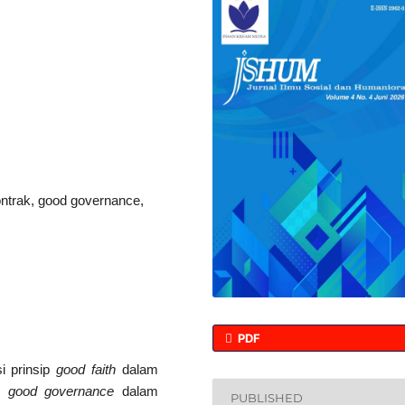
ntrak, good governance,
PDF
si prinsip
good faith
dalam
ip
good governance
dalam
PUBLISHED