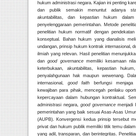
hukum administrasi negara. Kajian ini penting ka
dan publik semakin menuntut adanya stand
akuntabilitas, dan kepastian hukum dalam
penyelenggaraan pemerintahan. Metode penelit
penelitian hukum normatif dengan pendekata
konseptual. Bahan hukum yang dianalisis meli
undangan, prinsip hukum kontrak internasional, dok
ilmiah yang relevan. Hasil penelitian menunjukk
dan
good governance
memiliki kesamaan nilai
keterbukaan, akuntabilitas, kepastian hukum
penyalahgunaan hak maupun wewenang. Dala
internasional,
good faith
berfungsi menjaga
kewajiban para pihak, mencegah perilaku oport
kepercayaan dalam hubungan kontraktual. Se
administrasi negara,
good governance
menjadi 
pemerintahan yang baik sesuai Asas-Asas Umu
(AUPB). Konvergensi kedua prinsip tersebut
privat dan hukum publik memiliki titik temu da
yang adil, transparan, dan berintegritas. Peneli