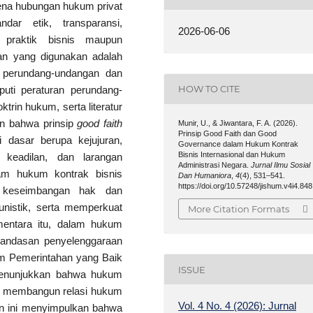
rena hubungan hukum privat
ar etik, transparansi,
2026-06-06
 praktik bisnis maupun
ian yang digunakan adalah
n perundang-undangan dan
HOW TO CITE
puti peraturan perundang-
trin hukum, serta literatur
an bahwa prinsip
good faith
Munir, U., & Jiwantara, F. A. (2026).
Prinsip Good Faith dan Good
 dasar berupa kejujuran,
Governance dalam Hukum Kontrak
Bisnis Internasional dan Hukum
, keadilan, dan larangan
Administrasi Negara.
Jurnal Ilmu Sosial
m hukum kontrak bisnis
Dan Humaniora
,
4
(4), 531–541.
https://doi.org/10.57248/jishum.v4i4.848
 keseimbangan hak dan
unistik, serta memperkuat
More Citation Formats
mentara itu, dalam hukum
landasan penyelenggaraan
m Pemerintahan yang Baik
ISSUE
 menunjukkan bahwa hukum
lam membangun relasi hukum
Vol. 4 No. 4 (2026): Jurnal
tian ini menyimpulkan bahwa