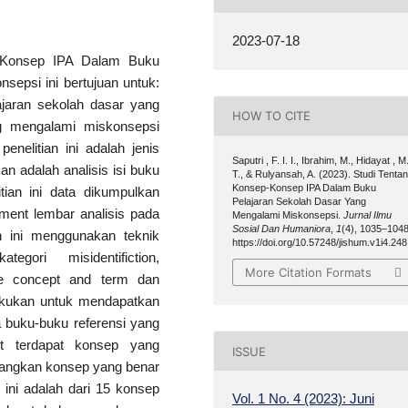
2023-07-18
ep-Konsep IPA Dalam Buku
epsi ini bertujuan untuk:
jaran sekolah dasar yang
HOW TO CITE
g mengalami miskonsepsi
enelitian ini adalah jenis
Saputri , F. I. I., Ibrahim, M., Hidayat , M
kan adalah analisis isi buku
T., & Rulyansah, A. (2023). Studi Tenta
Konsep-Konsep IPA Dalam Buku
tian ini data dikumpulkan
Pelajaran Sekolah Dasar Yang
ument lembar analisis pada
Mengalami Miskonsepsi.
Jurnal Ilmu
Sosial Dan Humaniora
,
1
(4), 1035–1048
n ini menggunakan teknik
https://doi.org/10.57248/jishum.v1i4.248
ori misidentifiction,
More Citation Formats
lete concept and term dan
lakukan untuk mendapatkan
a buku-buku referensi yang
but terdapat konsep yang
ISSUE
dangkan konsep yang benar
 ini adalah dari 15 konsep
Vol. 1 No. 4 (2023): Juni