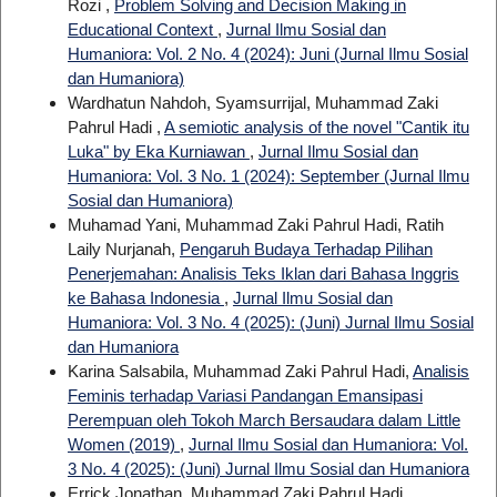
Rozi ,
Problem Solving and Decision Making in
Educational Context
,
Jurnal Ilmu Sosial dan
Humaniora: Vol. 2 No. 4 (2024): Juni (Jurnal Ilmu Sosial
dan Humaniora)
Wardhatun Nahdoh, Syamsurrijal, Muhammad Zaki
Pahrul Hadi ,
A semiotic analysis of the novel "Cantik itu
Luka" by Eka Kurniawan
,
Jurnal Ilmu Sosial dan
Humaniora: Vol. 3 No. 1 (2024): September (Jurnal Ilmu
Sosial dan Humaniora)
Muhamad Yani, Muhammad Zaki Pahrul Hadi, Ratih
Laily Nurjanah,
Pengaruh Budaya Terhadap Pilihan
Penerjemahan: Analisis Teks Iklan dari Bahasa Inggris
ke Bahasa Indonesia
,
Jurnal Ilmu Sosial dan
Humaniora: Vol. 3 No. 4 (2025): (Juni) Jurnal Ilmu Sosial
dan Humaniora
Karina Salsabila, Muhammad Zaki Pahrul Hadi,
Analisis
Feminis terhadap Variasi Pandangan Emansipasi
Perempuan oleh Tokoh March Bersaudara dalam Little
Women (2019)
,
Jurnal Ilmu Sosial dan Humaniora: Vol.
3 No. 4 (2025): (Juni) Jurnal Ilmu Sosial dan Humaniora
Errick Jonathan, Muhammad Zaki Pahrul Hadi,