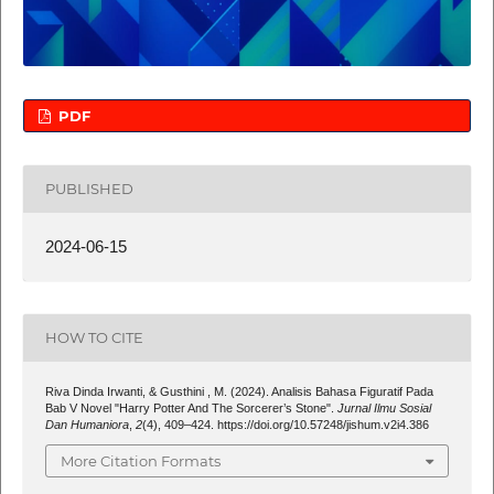
PDF
PUBLISHED
2024-06-15
HOW TO CITE
Riva Dinda Irwanti, & Gusthini , M. (2024). Analisis Bahasa Figuratif Pada
Bab V Novel "Harry Potter And The Sorcerer’s Stone".
Jurnal Ilmu Sosial
Dan Humaniora
,
2
(4), 409–424. https://doi.org/10.57248/jishum.v2i4.386
More Citation Formats