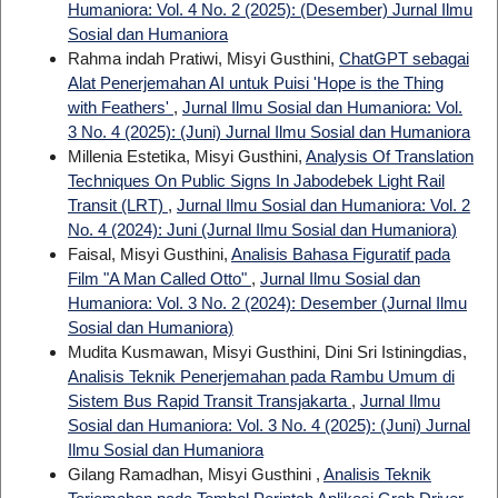
Humaniora: Vol. 4 No. 2 (2025): (Desember) Jurnal Ilmu
Sosial dan Humaniora
Rahma indah Pratiwi, Misyi Gusthini,
ChatGPT sebagai
Alat Penerjemahan AI untuk Puisi 'Hope is the Thing
with Feathers'
,
Jurnal Ilmu Sosial dan Humaniora: Vol.
3 No. 4 (2025): (Juni) Jurnal Ilmu Sosial dan Humaniora
Millenia Estetika, Misyi Gusthini,
Analysis Of Translation
Techniques On Public Signs In Jabodebek Light Rail
Transit (LRT)
,
Jurnal Ilmu Sosial dan Humaniora: Vol. 2
No. 4 (2024): Juni (Jurnal Ilmu Sosial dan Humaniora)
Faisal, Misyi Gusthini,
Analisis Bahasa Figuratif pada
Film "A Man Called Otto"
,
Jurnal Ilmu Sosial dan
Humaniora: Vol. 3 No. 2 (2024): Desember (Jurnal Ilmu
Sosial dan Humaniora)
Mudita Kusmawan, Misyi Gusthini, Dini Sri Istiningdias,
Analisis Teknik Penerjemahan pada Rambu Umum di
Sistem Bus Rapid Transit Transjakarta
,
Jurnal Ilmu
Sosial dan Humaniora: Vol. 3 No. 4 (2025): (Juni) Jurnal
Ilmu Sosial dan Humaniora
Gilang Ramadhan, Misyi Gusthini ,
Analisis Teknik