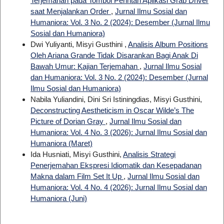
Terjemahan pada Tombol Perintah Aplikasi Grab Driver
saat Menjalankan Order
,
Jurnal Ilmu Sosial dan
Humaniora: Vol. 3 No. 2 (2024): Desember (Jurnal Ilmu
Sosial dan Humaniora)
Dwi Yuliyanti, Misyi Gusthini ,
Analisis Album Positions
Oleh Ariana Grande Tidak Disarankan Bagi Anak Di
Bawah Umur: Kajian Terjemahan
,
Jurnal Ilmu Sosial
dan Humaniora: Vol. 3 No. 2 (2024): Desember (Jurnal
Ilmu Sosial dan Humaniora)
Nabila Yuliandini, Dini Sri Istiningdias, Misyi Gusthini,
Deconstructing Aestheticism in Oscar Wilde’s The
Picture of Dorian Gray
,
Jurnal Ilmu Sosial dan
Humaniora: Vol. 4 No. 3 (2026): Jurnal Ilmu Sosial dan
Humaniora (Maret)
Ida Husniati, Misyi Gusthini,
Analisis Strategi
Penerjemahan Ekspresi Idiomatik dan Kesepadanan
Makna dalam Film Set It Up
,
Jurnal Ilmu Sosial dan
Humaniora: Vol. 4 No. 4 (2026): Jurnal Ilmu Sosial dan
Humaniora (Juni)